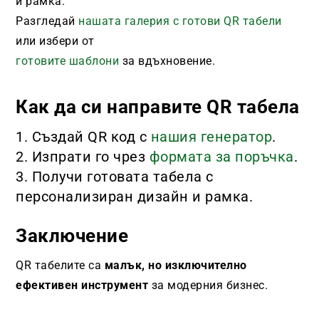
и рамка.
Разгледай
нашата галерия с готови QR табели
или избери от
готовите шаблони
за вдъхновение.
Как да си направите QR табела
Създай QR код с
нашия генератор
.
Изпрати го чрез
формата за поръчка
.
Получи готовата табела с
персонализиран дизайн и рамка.
Заключение
QR табелите са
малък, но изключително
ефективен инструмент
за модерния бизнес.
Те създават удобство, впечатляват клиентите и