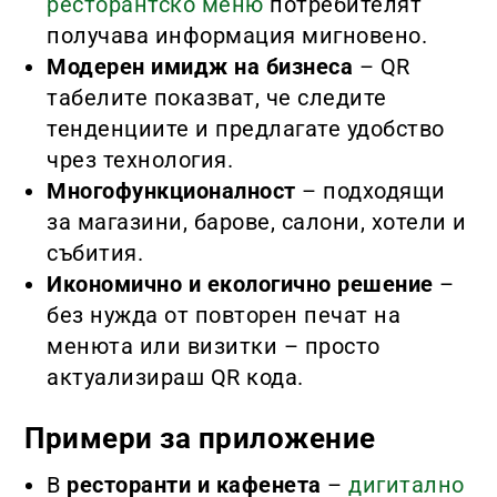
ресторантско меню
потребителят
получава информация мигновено.
Модерен имидж на бизнеса
– QR
табелите показват, че следите
тенденциите и предлагате удобство
чрез технология.
Многофункционалност
– подходящи
за магазини, барове, салони, хотели и
събития.
Икономично и екологично решение
–
без нужда от повторен печат на
менюта или визитки – просто
актуализираш QR кода.
Примери за приложение
В
ресторанти и кафенета
–
дигитално