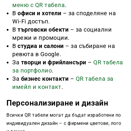
меню с QR табела
.
В
офиси и хотели
– за споделяне на
Wi-Fi достъп.
В
търговски обекти
– за социални
мрежи и промоции.
В
студиа и салони
– за събиране на
ревюта в Google.
За
творци и фрийлансъри
–
QR табела
за портфолио
.
За
бизнес контакти
–
QR табела за
имейл и контакт
.
Персонализиране и дизайн
Всички QR табели могат да бъдат изработени по
индивидуален дизайн – с фирмени цветове, лого