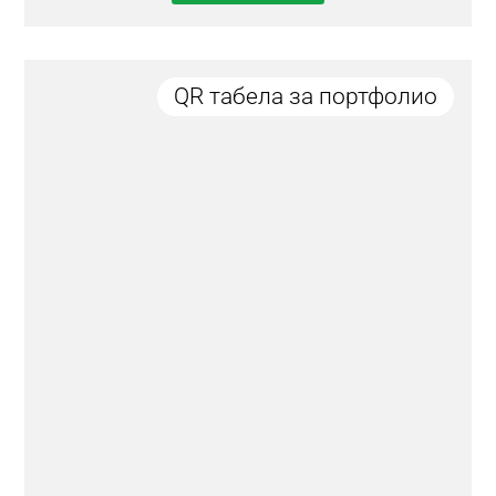
QR табела за портфолио