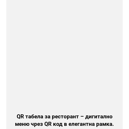
QR табела за ресторант – дигитално
меню чрез QR код в елегантна рамка.