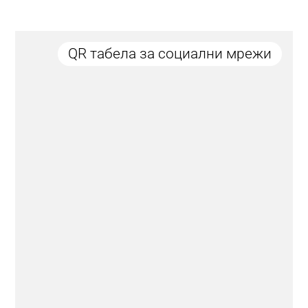
QR табела за социални мрежи