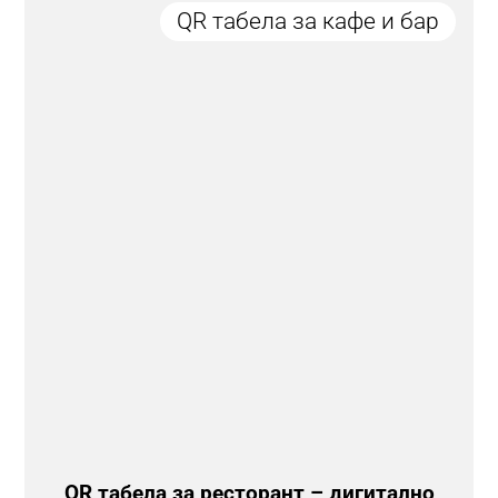
QR табела за кафе и бар
QR табела за ресторант – дигитално