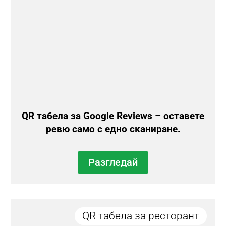
QR табела за Google Reviews – оставете
ревю само с едно сканиране.
Разгледай
QR табела за ресторант